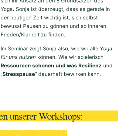
sich ihr Ansatz an den 8 Grundsätzen des
Yoga. Sonja ist überzeugt, dass es gerade in
der heutigen Zeit wichtig ist, sich selbst
bewusst Pausen zu gönnen und so inneren
Frieden/Klarheit zu finden.
Im
Seminar
zeigt Sonja also, wie wir alle Y
oga
für uns nutzen
können. Wie wir spielerisch
Ressourcen schonen und was Resilienz
und
„
Stresspause
“ dauerhaft bewirken kann.
den unserer Workshops: